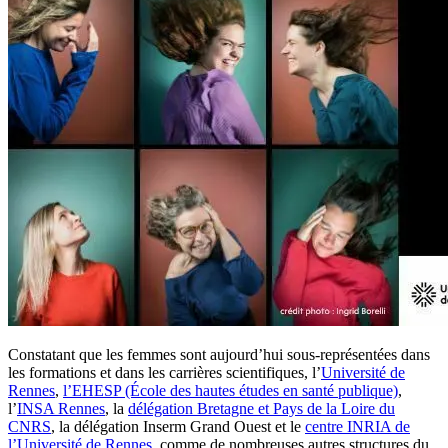
Constatant que les femmes sont aujourd’hui sous-représentées dans
les formations et dans les carrières scientifiques, l’
Université de
Rennes
,
l’EHESP (École des hautes études en santé publique)
,
l’
INSA Rennes
, la
délégation Bretagne et Pays de la Loire du
CNRS
, la délégation Inserm Grand Ouest et le
centre INRIA de
l’Université de Rennes
, comme de nombreuses autres structures du