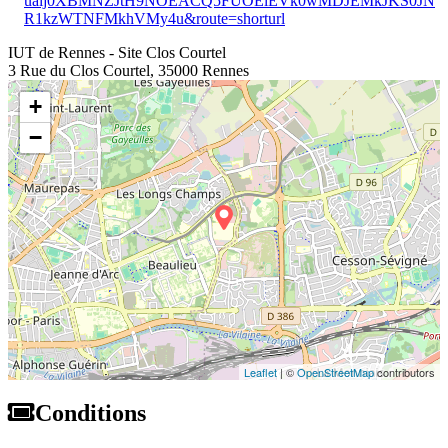
uaij0XBMNZJtH9NOEACQ5FUOElEVk0wMDJEMkJKS0JN
R1kzWTNFMkhVMy4u&route=shorturl
IUT de Rennes - Site Clos Courtel
3 Rue du Clos Courtel, 35000 Rennes
+
−
Leaflet
| ©
OpenStreetMap
contributors
Conditions