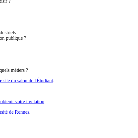
isir ?
dustriels
ion publique ?
quels métiers ?
 site du salon de l'Étudiant
.
btenir votre invitation
.
ersité de Rennes
.