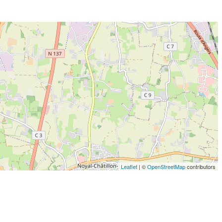
Leaflet
| ©
OpenStreetMap
contributors