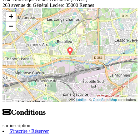
263 avenue du Général Leclerc 35000 Rennes
+
−
Leaflet
| ©
OpenStreetMap
contributors
Conditions
sur inscription
S'inscrire / Réserver