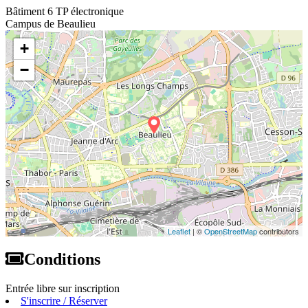
Bâtiment 6 TP électronique
Campus de Beaulieu
+
−
Leaflet
| ©
OpenStreetMap
contributors
Conditions
Entrée libre sur inscription
S'inscrire / Réserver