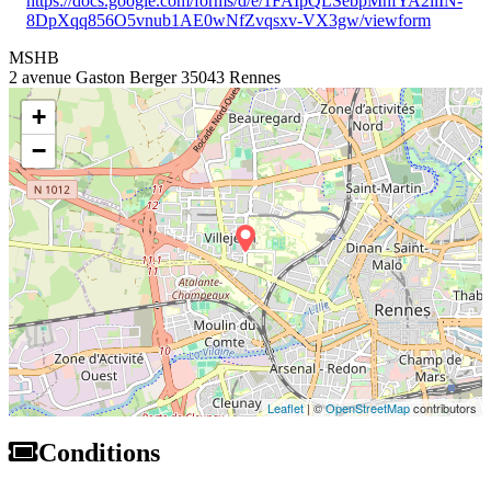
https://docs.google.com/forms/d/e/1FAIpQLSebpMhfYA2iiIN-
8DpXqq856O5vnub1AE0wNfZvqsxv-VX3gw/viewform
MSHB
2 avenue Gaston Berger 35043 Rennes
+
−
Leaflet
| ©
OpenStreetMap
contributors
Conditions