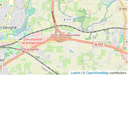
Leaflet
| ©
OpenStreetMap
contributors