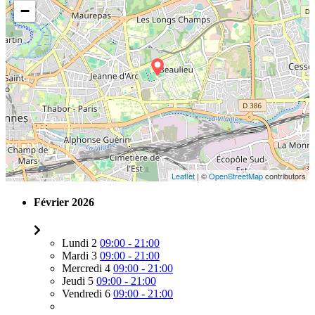
−
Leaflet
| ©
OpenStreetMap
contributors
Février 2026
Lundi 2
09:00 - 21:00
Mardi 3
09:00 - 21:00
Mercredi 4
09:00 - 21:00
Jeudi 5
09:00 - 21:00
Vendredi 6
09:00 - 21:00