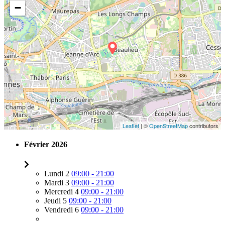
−
Leaflet
| ©
OpenStreetMap
contributors
Février 2026
Lundi 2
09:00 - 21:00
Mardi 3
09:00 - 21:00
Mercredi 4
09:00 - 21:00
Jeudi 5
09:00 - 21:00
Vendredi 6
09:00 - 21:00