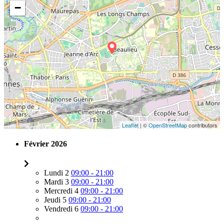
−
Leaflet
| ©
OpenStreetMap
contributors
Février 2026
Lundi 2
09:00 - 21:00
Mardi 3
09:00 - 21:00
Mercredi 4
09:00 - 21:00
Jeudi 5
09:00 - 21:00
Vendredi 6
09:00 - 21:00