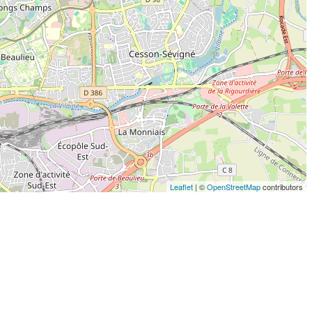
Leaflet
| ©
OpenStreetMap
contributors