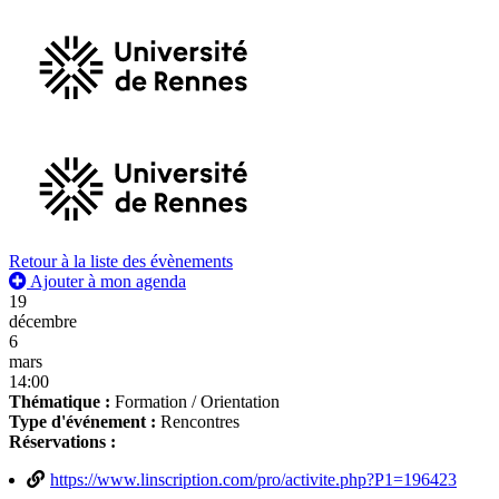
Retour à la liste des évènements
Ajouter à mon agenda
19
décembre
6
mars
14:00
Thématique :
Formation / Orientation
Type d'événement :
Rencontres
Réservations :
https://www.linscription.com/pro/activite.php?P1=196423