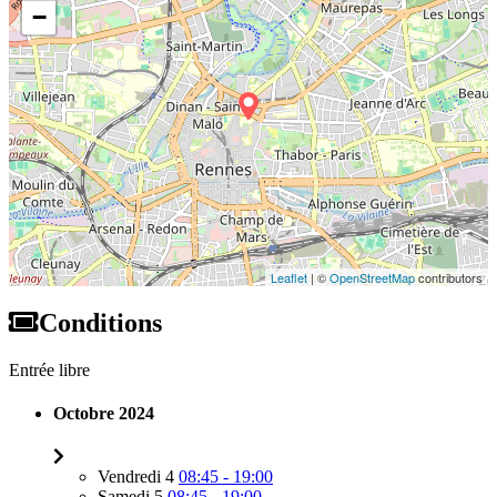
−
Leaflet
| ©
OpenStreetMap
contributors
Conditions
Entrée libre
Octobre 2024
Vendredi 4
08:45 - 19:00
Samedi 5
08:45 - 19:00