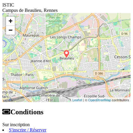
ISTIC
Campus de Beaulieu, Rennes
+
−
Leaflet
| ©
OpenStreetMap
contributors
Conditions
Sur inscription
S'inscrire / Réserver