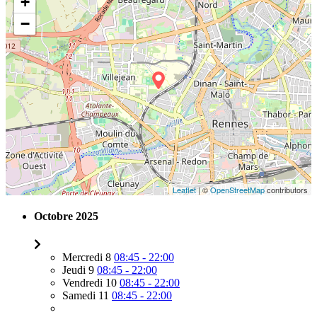
+
−
Leaflet
| ©
OpenStreetMap
contributors
Octobre 2025
Mercredi 8
08:45 - 22:00
Jeudi 9
08:45 - 22:00
Vendredi 10
08:45 - 22:00
Samedi 11
08:45 - 22:00