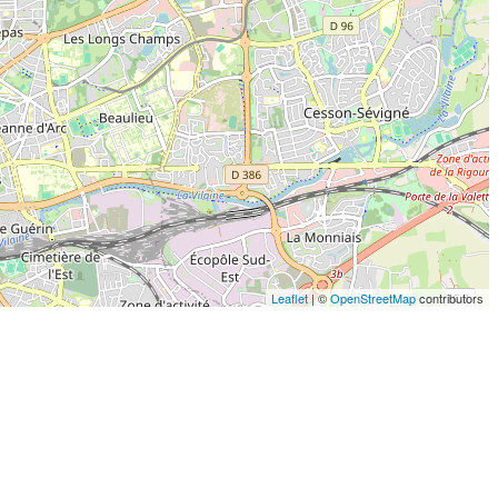
Leaflet
| ©
OpenStreetMap
contributors