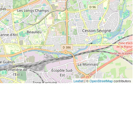
Leaflet
| ©
OpenStreetMap
contributors