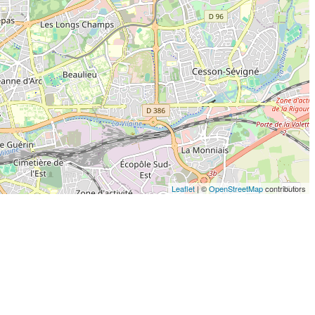
Leaflet
| ©
OpenStreetMap
contributors