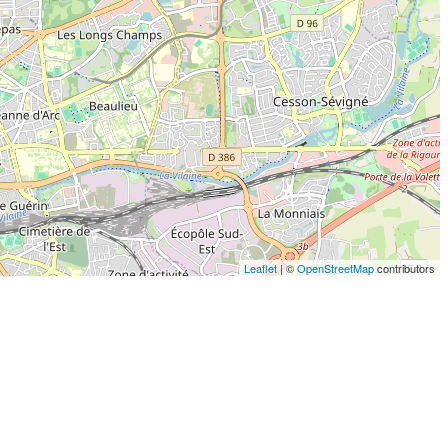
Leaflet
| ©
OpenStreetMap
contributors