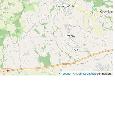
Leaflet
| ©
OpenStreetMap
contributors