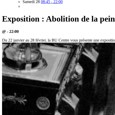
Samedi 28
08:45 - 22:00
Exposition : Abolition de la pei
@ - 22:00
Du 22 janvier au 28 février, la BU Centre vous présente une expositi