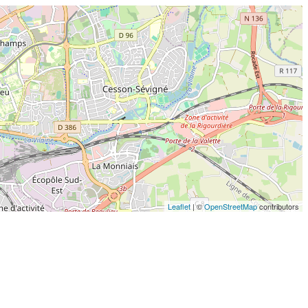
Leaflet
| ©
OpenStreetMap
contributors