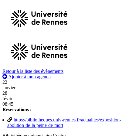
Retour à la liste des évènements
Ajouter à mon agenda
22
janvier
28
février
08:45
Réservations :
https://bibliotheques.univ-rennes.fr/actualites/exposition-
abolition-de-la-peine-de-mort
Bibliothèque universitaire Centre