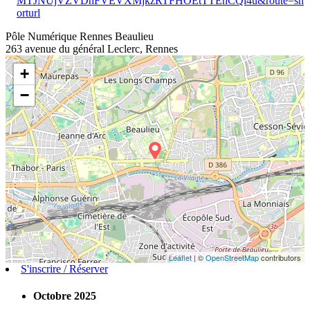
MTJNUjVZVDhFVEVXMjkzRTFHOEtTTEhCQi4u&route=sh
orturl
Pôle Numérique Rennes Beaulieu
263 avenue du général Leclerc, Rennes
+
−
Leaflet
| ©
OpenStreetMap
contributors
S'inscrire / Réserver
Octobre 2025